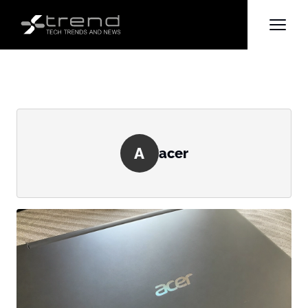
A
acer