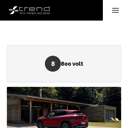
8
800 volt