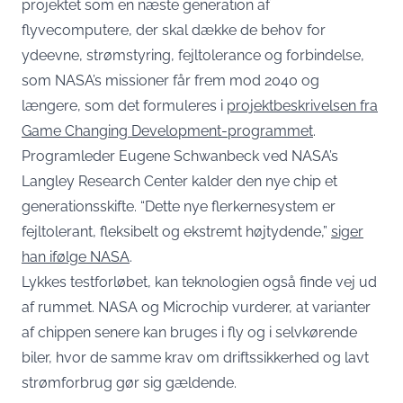
projektet som en næste generation af
flyvecomputere, der skal dække de behov for
ydeevne, strømstyring, fejltolerance og forbindelse,
som NASA’s missioner får frem mod 2040 og
længere, som det formuleres i
projektbeskrivelsen fra
Game Changing Development-programmet
.
Programleder Eugene Schwanbeck ved NASA’s
Langley Research Center kalder den nye chip et
generationsskifte. “Dette nye flerkernesystem er
fejltolerant, fleksibelt og ekstremt højtydende,”
siger
han ifølge NASA
.
Lykkes testforløbet, kan teknologien også finde vej ud
af rummet. NASA og Microchip vurderer, at varianter
af chippen senere kan bruges i fly og i selvkørende
biler, hvor de samme krav om driftssikkerhed og lavt
strømforbrug gør sig gældende.