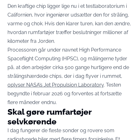
Den kraftige chip ligger lige nu i et testlaboratorium i
Californien, hvor ingeniører udsætter den for stråling,
varme og chok. Hvis den klarer turen, kan den ændre,
hvordan rumfartøjer træffer beslutninger millioner af
kilometer fra Jorden.
Processoren går under navnet High Performance
Spaceflight Computing (HPSC), og målingerne tyder
på, at den arbejder cirka 500 gange hurtigere end de
strålingshærdede chips, der i dag flyver i rummet,
oplyser NASA’s Jet Propulsion Laboratory
. Testen
begyndte i februar 2026 og forventes at fortsætte
flere måneder endnu.
Skal gøre rumfartøjer
selvkørende
I dag fungerer de fleste sonder og rovere som
radiostyrede biler med flere timers forsinkelse. Et