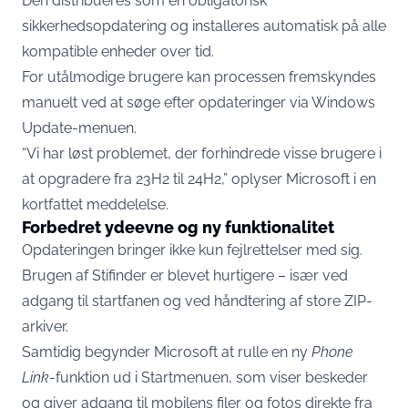
Den distribueres som en obligatorisk
sikkerhedsopdatering og installeres automatisk på alle
kompatible enheder over tid.
For utålmodige brugere kan processen fremskyndes
manuelt ved at søge efter opdateringer via Windows
Update-menuen.
“Vi har løst problemet, der forhindrede visse brugere i
at opgradere fra 23H2 til 24H2,” oplyser Microsoft i en
kortfattet meddelelse.
Forbedret ydeevne og ny funktionalitet
Opdateringen bringer ikke kun fejlrettelser med sig.
Brugen af Stifinder er blevet hurtigere – især ved
adgang til startfanen og ved håndtering af store ZIP-
arkiver.
Samtidig begynder Microsoft at rulle en ny
Phone
Link
-funktion ud i Startmenuen, som viser beskeder
og giver adgang til mobilens filer og fotos direkte fra