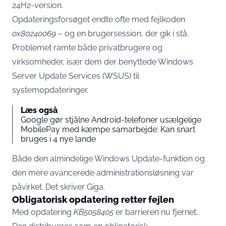
24H2-version.
Opdateringsforsøget endte ofte med fejlkoden
0x80240069
– og en brugersession, der gik i stå.
Problemet ramte både privatbrugere og
virksomheder, især dem der benyttede Windows
Server Update Services (WSUS) til
systemopdateringer.
Læs også
Google gør stjålne Android-telefoner usælgelige
MobilePay med kæmpe samarbejde: Kan snart
bruges i 4 nye lande
Både den almindelige Windows Update-funktion og
den mere avancerede administrationsløsning var
påvirket. Det skriver
Giga
.
Obligatorisk opdatering retter fejlen
Med opdatering
KB5058405
er barrieren nu fjernet.