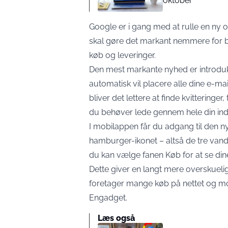
oktober
Google er i gang med at rulle en ny o
skal gøre det markant nemmere for bru
køb og leveringer.
Den mest markante nyhed er introduk
automatisk vil placere alle dine e-ma
bliver det lettere at finde kvittering
du behøver lede gennem hele din in
I mobilappen får du adgang til den ny
hamburger-ikonet – altså de tre vandr
du kan vælge fanen Køb for at se dine
Dette giver en langt mere overskueli
foretager mange køb på nettet og modt
Engadget.
Læs også