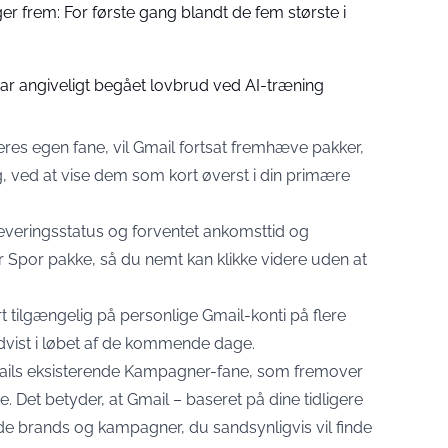
er frem: For første gang blandt de fem største i
r angiveligt begået lovbrud ved AI-træning
res egen fane, vil Gmail fortsat fremhæve pakker,
, ved at vise dem som kort øverst i din primære
 leveringsstatus og forventet ankomsttid og
 Spor pakke, så du nemt kan klikke videre uden at
rt tilgængelig på personlige Gmail-konti på flere
dvist i løbet af de kommende dage.
ails eksisterende Kampagner-fane, som fremover
e. Det betyder, at Gmail – baseret på dine tidligere
g de brands og kampagner, du sandsynligvis vil finde