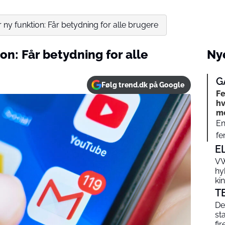
 ny funktion: Får betydning for alle brugere
on: Får betydning for alle
Nye
G
Følg trend.dk på Google
Fe
hv
me
En
fe
E
VW
hy
ki
T
De
st
fi