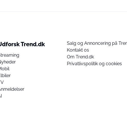
Salg og Annoncering på Tre
Udforsk Trend.dk
Kontakt os
Streaming
Om Trend.dk
Nyheder
Privatlivspolitik og cookies
Mobil
lbiler
TV
Anmeldelser
I