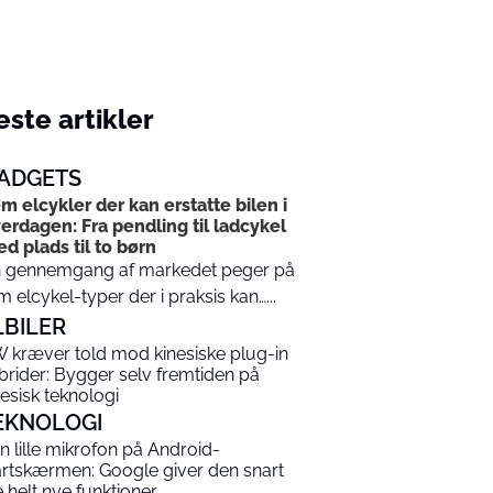
ste artikler
ADGETS
m elcykler der kan erstatte bilen i
erdagen: Fra pendling til ladcykel
d plads til to børn
 gennemgang af markedet peger på
m elcykel-typer der i praksis kan…...
LBILER
 kræver told mod kinesiske plug-in
brider: Bygger selv fremtiden på
nesisk teknologi
EKNOLOGI
n lille mikrofon på Android-
artskærmen: Google giver den snart
re helt nye funktioner