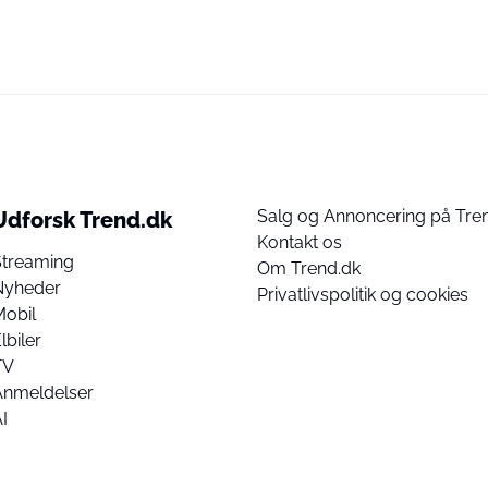
Salg og Annoncering på Tre
Udforsk Trend.dk
Kontakt os
Streaming
Om Trend.dk
Nyheder
Privatlivspolitik og cookies
Mobil
lbiler
TV
Anmeldelser
I