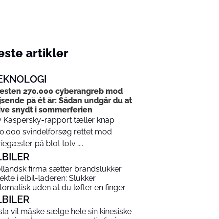
ste artikler
EKNOLOGI
sten 270.000 cyberangreb mod
jsende på ét år: Sådan undgår du at
ive snydt i sommerferien
 Kaspersky-rapport tæller knap
0.000 svindelforsøg rettet mod
riegæster på blot tolv…...
LBILER
llandsk firma sætter brandslukker
rekte i elbil-laderen: Slukker
tomatisk uden at du løfter en finger
LBILER
sla vil måske sælge hele sin kinesiske