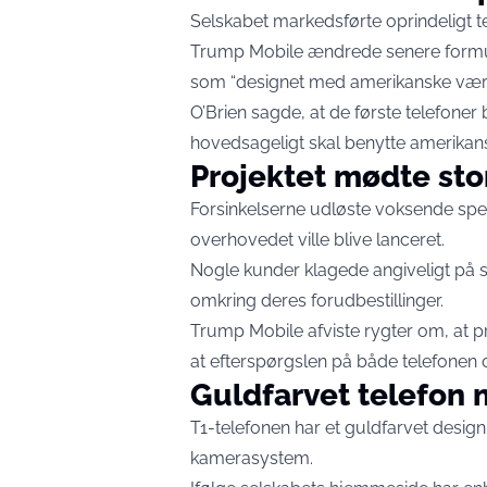
Selskabet markedsførte oprindeligt 
Trump Mobile ændrede senere formul
som “designet med amerikanske værdi
O’Brien sagde, at de første telefoner
hovedsageligt skal benytte amerika
Projektet mødte stor
Forsinkelserne udløste voksende spek
overhovedet ville blive lanceret.
Nogle kunder klagede angiveligt på 
omkring deres forudbestillinger.
Trump Mobile afviste rygter om, at p
at efterspørgslen på både telefonen
Guldfarvet telefon m
T1-telefonen har et guldfarvet desig
kamerasystem.