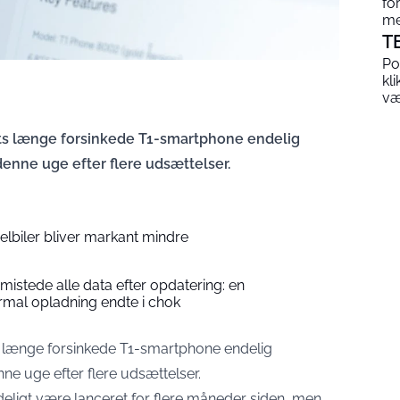
fo
me
T
Po
kl
v
ets længe forsinkede T1-smartphone endelig
denne uge efter flere udsættelser.
 elbiler bliver markant mindre
stede alle data efter opdatering: en
rmal opladning endte i chok
s længe forsinkede T1-smartphone endelig
nne uge efter flere udsættelser.
deligt være lanceret for flere måneder siden, men