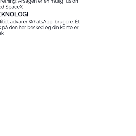
rretning: Årsagen er en mulig fusion
d SpaceX
EKNOLOGI
litiet advarer WhatsApp-brugere: Ét
ik på den her besked og din konto er
æk