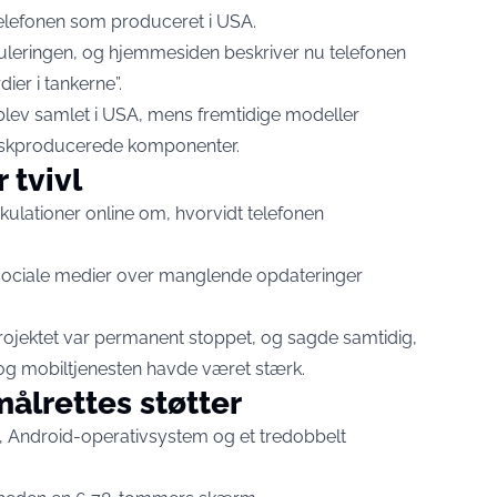
telefonen som produceret i USA.
eringen, og hjemmesiden beskriver nu telefonen
er i tankerne”.
 blev samlet i USA, mens fremtidige modeller
nskproducerede komponenter.
 tvivl
ulationer online om, hvorvidt telefonen
sociale medier over manglende opdateringer
rojektet var permanent stoppet, og sagde samtidig,
 og mobiltjenesten havde været stærk.
ålrettes støtter
n, Android-operativsystem og et tredobbelt