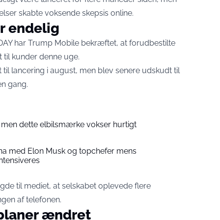
lser skabte voksende skepsis online.
r endelig
Y har Trump Mobile bekræftet, at forudbestilte
t til kunder denne uge.
til lancering i august, men blev senere udskudt til
en gang.
– men dette elbilsmærke vokser hurtigt
Kina med Elon Musk og topchefer mens
ntensiveres
de til mediet, at selskabet oplevede flere
gen af telefonen.
planer ændret