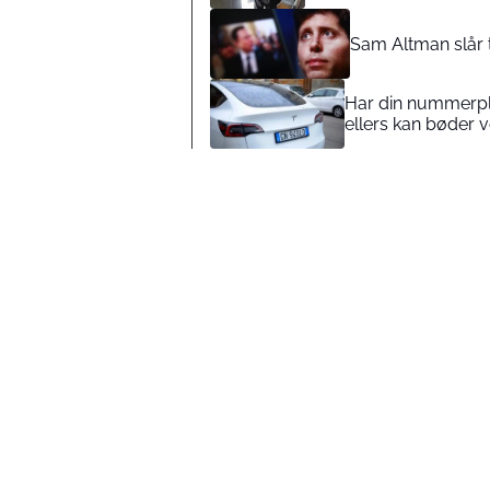
Sam Altman slår 
Har din nummerplad
ellers kan bøder 