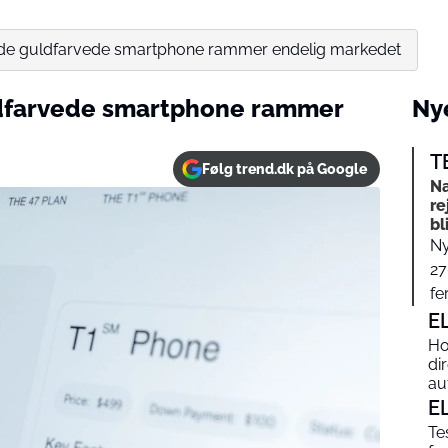
de guldfarvede smartphone rammer endelig markedet
ldfarvede smartphone rammer
Nye
T
Følg trend.dk på Google
Næ
re
bl
Ny
27
fe
E
Ho
di
au
E
Te