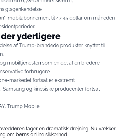
enheden en 6,78-tommers skærm,
ansigtsgenkendelse.
lan”-mobilabonnement til 47,45 dollar om måneden
sidentperioder.
der yderligere
else af Trump-brandede produkter knyttet til
n.
 og mobiltjenesten som en del af en bredere
onservative forbrugere.
one-markedet fortsat er ekstremt
, Samsung og kinesiske producenter fortsat
AY, Trump Mobile
oveddøren tager en dramatisk drejning: Nu vækker
ing om børns online sikkerhed