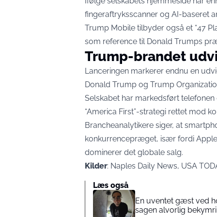
Ifølge selskabets hjemmeside har 
fingeraftryksscanner og AI-baseret 
Trump Mobile tilbyder også et “47 P
som reference til Donald Trumps præ
Trump-brandet udvi
Lanceringen markerer endnu en udvid
Donald Trump og Trump Organizatio
Selskabet har markedsført telefonen
“America First”-strategi rettet mod k
Brancheanalytikere siger, at smartph
konkurrencepræget, især fordi Apple
dominerer det globale salg.
Kilder
: Naples Daily News, USA TOD
Læs også
En uventet gæst ved h
sagen alvorlig bekymr