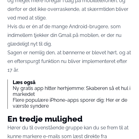
og meget mere foregår i dag på mobiltelefonen, og
derfor er det ikke overraskende, at skærmtiden bliver
ved med at stige.
Hvis du er én af de mange Android-brugere, som
indimellem tjekker din Gmail på mobilen, er der nu
glædeligt nyt til dig.
Sagen er nemlig den, at bønnerne er blevet hørt, og at
en efterspurgt funktion nu bliver implementeret efter
17 år.
Læs også
Ny gratis app hitter herhjemme: Skaberen så et hul i
markedet
Flere populære iPhone-apps sporer dig: Her er de
værste syndere
En tredje mulighed
Hører du til ovenstående gruppe kan du se frem til at
kunne markere e-mails som læst direkte fra