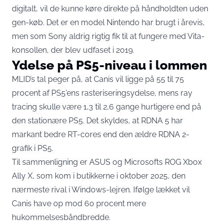
digitalt, vil de kunne køre direkte på håndholdten uden
gen-køb. Det er en model Nintendo har brugt i årevis,
men som Sony aldrig rigtig fik til at fungere med Vita-
konsollen, der blev udfaset i 2019.
Ydelse på PS5-niveau i lommen
MLID’s tal peger på, at Canis vil ligge på 55 til 75
procent af PS5’ens rasteriseringsydelse, mens ray
tracing skulle være 1,3 til 2,6 gange hurtigere end på
den stationære PS5. Det skyldes, at RDNA 5 har
markant bedre RT-cores end den ældre RDNA 2-
grafik i PS5.
Til sammenligning er ASUS og Microsofts ROG Xbox
Ally X, som kom i butikkerne i oktober 2025, den
nærmeste rival i Windows-lejren. Ifølge lækket vil
Canis have op mod 60 procent mere
hukommelsesbåndbredde.