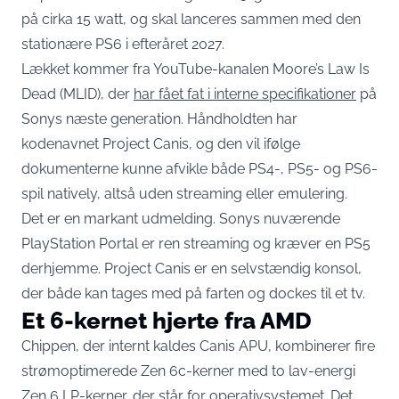
på cirka 15 watt, og skal lanceres sammen med den
stationære PS6 i efteråret 2027.
Lækket kommer fra YouTube-kanalen Moore’s Law Is
Dead (MLID), der
har fået fat i interne specifikationer
på
Sonys næste generation. Håndholdten har
kodenavnet Project Canis, og den vil ifølge
dokumenterne kunne afvikle både PS4-, PS5- og PS6-
spil natively, altså uden streaming eller emulering.
Det er en markant udmelding. Sonys nuværende
PlayStation Portal er ren streaming og kræver en PS5
derhjemme. Project Canis er en selvstændig konsol,
der både kan tages med på farten og dockes til et tv.
Et 6-kernet hjerte fra AMD
Chippen, der internt kaldes Canis APU, kombinerer fire
strømoptimerede Zen 6c-kerner med to lav-energi
Zen 6 LP-kerner, der står for operativsystemet. Det