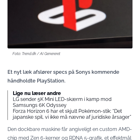
Foto: Trend.dk / AI Genereret
Et nyt læk afslører specs på Sonys kommende
håndholdte PlayStation.
Lige nu læser andre
LG sender 5K Mini LED-skærm i kamp mod
Samsungs 6K Odyssey
Forza Horizon 6 har et skjult Pokémon-stik: “Det
japanske spil, vi ikke må nævne af juridiske årsager”
Den dockbare maskine får angiveligt en custom AMD-
chip med Zen 6-kerner og RDNA 5-grafik, et effektmål