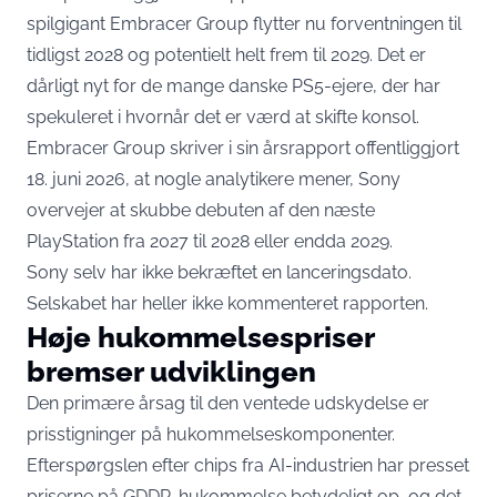
spilgigant Embracer Group flytter nu forventningen til
tidligst 2028 og potentielt helt frem til 2029. Det er
dårligt nyt for de mange danske PS5-ejere, der har
spekuleret i hvornår det er værd at skifte konsol.
Embracer Group skriver i
sin årsrapport offentliggjort
18. juni 2026
, at nogle analytikere mener, Sony
overvejer at skubbe debuten af den næste
PlayStation fra 2027 til 2028 eller endda 2029.
Sony selv har ikke bekræftet en lanceringsdato.
Selskabet har heller ikke kommenteret rapporten.
Høje hukommelsespriser
bremser udviklingen
Den primære årsag til den ventede udskydelse er
prisstigninger på hukommelseskomponenter.
Efterspørgslen efter chips fra AI-industrien har presset
priserne på GDDR-hukommelse betydeligt op, og det