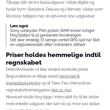
Tilbage står de tre basisudgaver i både digital og
fysisk form: Standard, Deluxe og Ultimate, sådan som
Rockstar tidligere har struktureret sine udgivelser.
Læs også
Sony udskyder PS6-prisen: RAM-krisen tvinger
PlayStation til at gentænke forretningen
Det sker endelig: Et længe ventet RPG spil har fået
en udgivelsesdato efter måneders stilhed
Priser holdes hemmelige indtil
regnskabet
DetectiveSeeds vil ikke afsløre konkrete priser.
Begrundelsen er ifølge læket
hensynet til
markedspåvirkning
op til Take-Two Interactives
regnskabsfremlæggelse
den 21. maj
.
Niveauet skulle dog ligge i intervallet 60 til 80 dollar
med enkelte udgaver, der kan nå op mod 100 dollar,