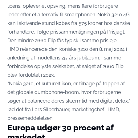
licens, oplever et opsving, mens flere forbrugere
leder efter et alternativ til smartphonen. Nokia 3210 4G
kan i skrivende stund købes fra 575 kroner hos danske
forhandlere,
ifølge prissammenligningen på Prisjagt
.
Den mindre 2660 Flip fås typisk i samme prisleje.
HMD relancerede den ikoniske 3210 den 8. maj 2024 i
anledning af modellens 25-års jubilæum. I samme
forbindelse oplyste selskabet, at salget af 2660 Flip
blev fordoblet i 2023
.
“Nokia 3210, et kulturelt ikon, er tilbage på toppen af
det globale dumbphone-boom, hvor forbrugerne
søger at balancere deres skærmtid med digital detox,”
lød det fra Lars Silberbauer, marketingchef i HMD, i
pressemeddelelsen.
Europa udgør 30 procent af
markedet