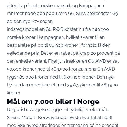
offensiv på det norske marked, og kampagnen
rammer både den populære G6-SUV, storesøster G9
og den nye P7+ sedan.
Indstegsmodellen G6 RWD koster nu fra
349.900
norske kroner i kampagnen
, hvilket svarer til en
besparelse på op til 86.900 kroner i forhold til den
vejledende pris. Det er en rabat på knap 20 procent på
den enkelte variant. Firehjulstrækkeren G6 AWD er sat
50.000 kroner ned til 469.900 kroner, mens G9 AWD
ryger 80.000 kroner ned til 639.900 kroner. Den nye
P7+ sedan er reduceret med 39.875 kroner til 489.900
kroner.
Mål om 7.000 biler i Norge
Bag prisbevægelsen ligger et tydeligt vækstmål.
XPeng Motors Norway endte første kvartal af 2026
med 888 nyregistreringer, en fremgang på 32 procent