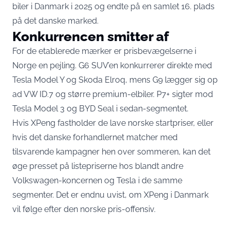
biler i Danmark i 2025 og endte på en samlet 16. plads
på det danske marked.
Konkurrencen smitter af
For de etablerede mærker er prisbevægelserne i
Norge en pejling. G6 SUV’en konkurrerer direkte med
Tesla Model Y og Skoda Elroq, mens G9 lægger sig op
ad VW ID.7 og større premium-elbiler. P7+ sigter mod
Tesla Model 3 og BYD Seal i sedan-segmentet.
Hvis XPeng fastholder de lave norske startpriser, eller
hvis det danske forhandlernet matcher med
tilsvarende kampagner hen over sommeren, kan det
øge presset på listepriserne hos blandt andre
Volkswagen-koncernen og Tesla i de samme
segmenter. Det er endnu uvist, om XPeng i Danmark
vil følge efter den norske pris-offensiv.