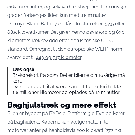
cirka ni minutter, og selv ved frostvejr ned til minus 30
grader
forlænges tiden kun med tre minutter
.
Den nye Blade Battery 2.0 fås i to størrelser: 57,5 eller
68,5 kilowatt-timer. Det giver henholdsvis 540 og 630
kilometers rækkevidde efter den kinesiske CLTC-
standard. Omregnet til den europæiske WLTP-norm
svarer det til
443 og 517 kilometer
.
Læs også
B1-kørekort fra 2029: Det er bilerne din 16-årige må
køre
Lyder for godt til at være sandt: Elbilbatteri holder
1,8 millioner kilometer og oplades på 12 minutter
Baghjulstræk og mere effekt
Bilen er bygget på BYD’s e-Platform 3.0 Evo og kører
på baghjulene. Køberne kan vælge mellem to
motorvarianter på henholdsvis 200 kilowatt (272 hk)