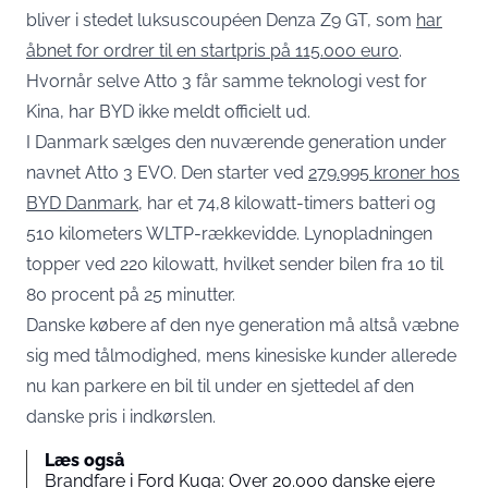
bliver i stedet luksuscoupéen Denza Z9 GT, som
har
åbnet for ordrer til en startpris på 115.000 euro
.
Hvornår selve Atto 3 får samme teknologi vest for
Kina, har BYD ikke meldt officielt ud.
I Danmark sælges den nuværende generation under
navnet Atto 3 EVO. Den starter ved
279.995 kroner hos
BYD Danmark
, har et 74,8 kilowatt-timers batteri og
510 kilometers WLTP-rækkevidde. Lynopladningen
topper ved 220 kilowatt, hvilket sender bilen fra 10 til
80 procent på 25 minutter.
Danske købere af den nye generation må altså væbne
sig med tålmodighed, mens kinesiske kunder allerede
nu kan parkere en bil til under en sjettedel af den
danske pris i indkørslen.
Læs også
Brandfare i Ford Kuga: Over 20.000 danske ejere