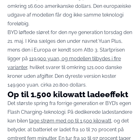
omkring 16.600 amerikanske dollars. Den europæiske
udgave af modellen får dog ikke samme teknologi
foreløbig.
BYD løftede sløret for den nye generation torsdag den
21. maj. I Kina sælges den under navnet Yuan Plus,
mens den i Europa er kendt som Atto 3. Startprisen
ligger på
119.900 yuan, og modellen tilbydes i fire
varianter
, hvilket svarer til omkring 121.000 danske
kroner uden afgifter. Den dyreste version koster
149.900 yuan, cirka 20.800 dollars.
Op til 1.500 kilowatt ladeeffekt
Det største spring fra forrige generation er BYD’s egen
Flash Charging-teknologi. På dedikerede ladestandere
kan bilen
tage strøm med op til 1.500 kilowatt
, og det
betyder, at batteriet er ladet fra 10 til 70 procent på
omtrent fem minutter. En tur fra 10 til 97 procent tager