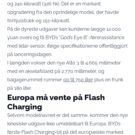
og 240 kilowatt (326 hk). Det er en markant
opgradering fra den oprindelige model, der havde
forhjulstræk og 150 kilowatt.
På de dyreste udgaver kan kunderne lægge 12.000
yuan oveni og få BYD’s “God’s Eye B”-førerassistance
med lidar-sensor, ifølge specifikationerne offentliggjort
på lanceringsdagen.
I længden vokser den nye Atto 3 til 4.665 millimeter
med en akselafstand på 2.770 millimeter, og
bagagerummet rummer
op til 750 liter
plus en frunk
på 180 liter.
Europa må vente på Flash
Charging
Selvom modelnavnet er det samme, kommer den nye
kinesiske udgave ikke umiddelbart til Europa. BYD’s
første Flash Charging-bil på det europæiske marked