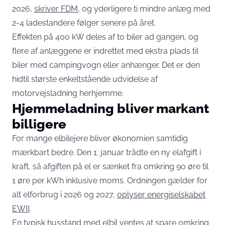
2026,
skriver FDM
, og yderligere ti mindre anlæg med
2-4 ladestandere følger senere på året.
Effekten på 400 kW deles af to biler ad gangen, og
flere af anlæggene er indrettet med ekstra plads til
biler med campingvogn eller anhænger. Det er den
hidtil største enkeltstående udvidelse af
motorvejsladning herhjemme.
Hjemmeladning bliver markant
billigere
For mange elbilejere bliver økonomien samtidig
mærkbart bedre. Den 1. januar trådte en ny elafgift i
kraft, så afgiften på el er sænket fra omkring 90 øre til
1 øre per kWh inklusive moms. Ordningen gælder for
alt elforbrug i 2026 og 2027,
oplyser energiselskabet
EWII
.
En typisk husstand med elbil ventes at spare omkring