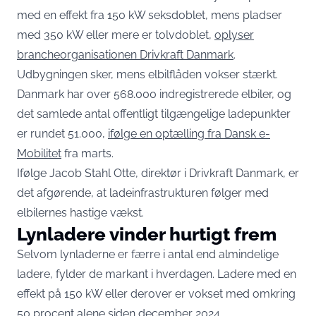
med en effekt fra 150 kW seksdoblet, mens pladser
med 350 kW eller mere er tolvdoblet,
oplyser
brancheorganisationen Drivkraft Danmark
.
Udbygningen sker, mens elbilflåden vokser stærkt.
Danmark har over 568.000 indregistrerede elbiler, og
det samlede antal offentligt tilgængelige ladepunkter
er rundet 51.000,
ifølge en optælling fra Dansk e-
Mobilitet
fra marts.
Ifølge Jacob Stahl Otte, direktør i Drivkraft Danmark, er
det afgørende, at ladeinfrastrukturen følger med
elbilernes hastige vækst.
Lynladere vinder hurtigt frem
Selvom lynladerne er færre i antal end almindelige
ladere, fylder de markant i hverdagen. Ladere med en
effekt på 150 kW eller derover er vokset med omkring
50 procent alene siden december 2024.