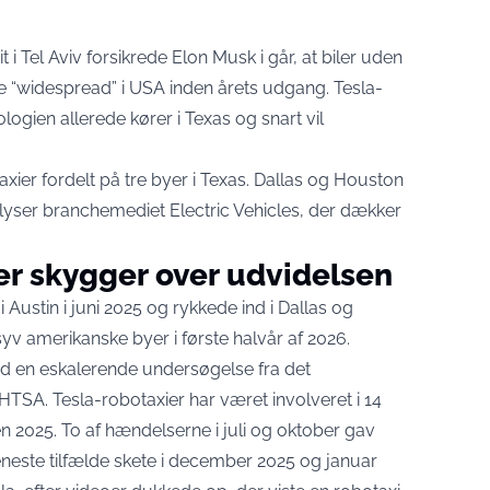
 i Tel Aviv forsikrede Elon Musk i går, at biler uden
re “widespread” i USA inden årets udgang. Tesla-
nologien allerede kører i Texas og snart vil
axier fordelt på tre byer i Texas. Dallas og Houston
lyser branchemediet Electric Vehicles
, der dækker
r skygger over udvidelsen
i Austin i juni 2025 og rykkede ind i Dallas og
syv amerikanske byer i første halvår af 2026.
d en eskalerende undersøgelse fra det
HTSA. Tesla-robotaxier har været
involveret i 14
 2025. To af hændelserne i juli og oktober gav
eneste tilfælde skete i december 2025 og januar