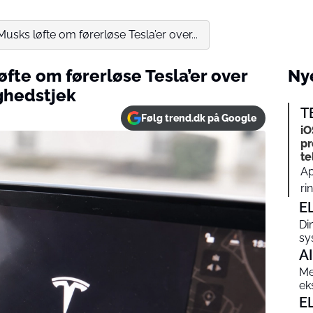
 Musks løfte om førerløse Tesla’er over...
løfte om førerløse Tesla’er over
Nye
ghedstjek
T
Følg trend.dk på Google
iO
pr
te
Ap
ri
E
Di
sy
AI
Me
ek
E