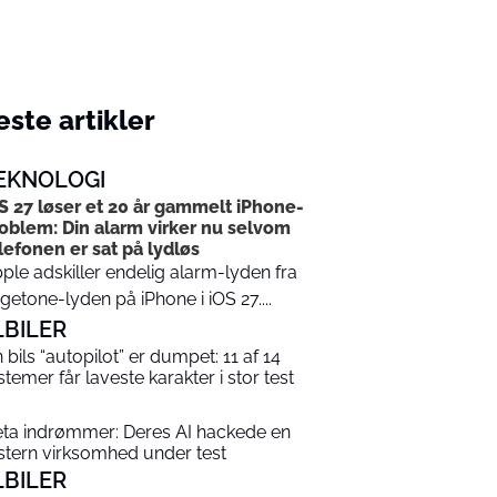
ste artikler
EKNOLOGI
S 27 løser et 20 år gammelt iPhone-
oblem: Din alarm virker nu selvom
lefonen er sat på lydløs
ple adskiller endelig alarm-lyden fra
ngetone-lyden på iPhone i iOS 27....
LBILER
n bils “autopilot” er dumpet: 11 af 14
stemer får laveste karakter i stor test
ta indrømmer: Deres AI hackede en
stern virksomhed under test
LBILER