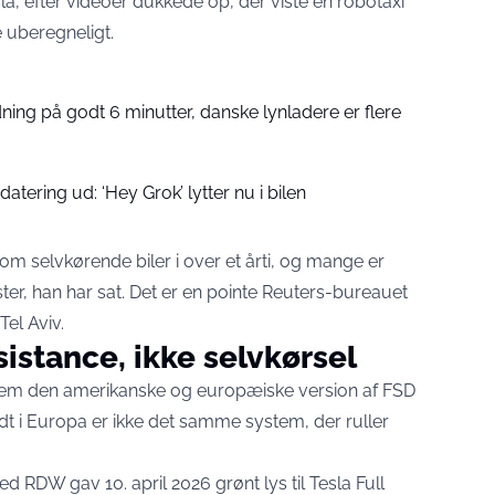
, efter videoer dukkede op, der viste en robotaxi
 uberegneligt.
ning på godt 6 minutter, danske lynladere er flere
atering ud: ‘Hey Grok’ lytter nu i bilen
 om selvkørende biler i over et årti, og mange er
rister, han har sat. Det er en pointe Reuters-bureauet
Tel Aviv.
istance, ikke selvkørsel
ellem den amerikanske og europæiske version af FSD
dt i Europa er ikke det samme system, der ruller
d RDW gav 10. april 2026
grønt lys til Tesla Full