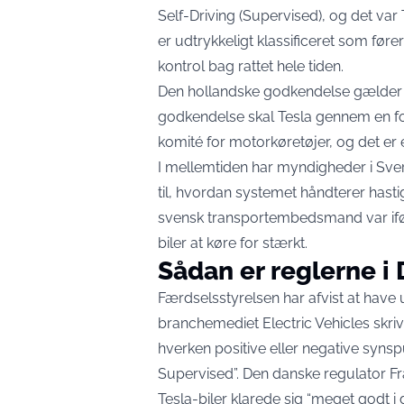
Self-Driving (Supervised)
, og det va
er udtrykkeligt klassificeret som føre
kontrol bag rattet hele tiden.
Den hollandske godkendelse gælder k
godkendelse skal Tesla gennem en f
komité for motorkøretøjer, og det er 
I mellemtiden har myndigheder i Sver
til, hvordan systemet håndterer hast
svensk transportembedsmand var ifølg
biler at køre for stærkt.
Sådan er reglerne i
Færdselsstyrelsen har afvist at have 
branchemediet Electric Vehicles
skriv
hverken positive eller negative syn
Supervised”. Den danske regulator Fr
Tesla-biler klarede sig “meget godt i