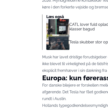
2026. Myndighederne kontaktede Tesla
køre i den forkerte vejside og bremse
Læs også
CATL lover fuld oplad
klasser bagud
Tesla skubber stor opd
Musk har lavet dristige forudsigelser
ikke blevet til virkelighed på de tidsf
eksplicit fremhæver i sin dækning fra 
Europa: kun førerass
For danske bilejere er forskellen m
afgørende. Det Tesla har fået godken
rundt i Austin.
Hollands typegodkendelsesmyndighe