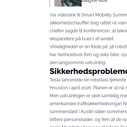
billigste elbil
Via videolink til Smart Mobility Summit
sikkerhedschauffør bag rattet vil væ
chefen
sagde til konferencen
, at tek
ekspandere på tværs af landet.
Virkeligheden er en flåde på 38 robot
har henholdsvis fem og seks biler,
op
den langsomme udrulning.
Sikkerhedsprobleme
Tesla lancerede sin robotaxi-tjeneste 
Houston i april 2026. Planen er at nå 
Men udrulningen er sket samtidig me
amerikanske trafiksikkerhedsorgan N
sammenstød
i Austin siden sommeren
lettere personskader, og fem af de s