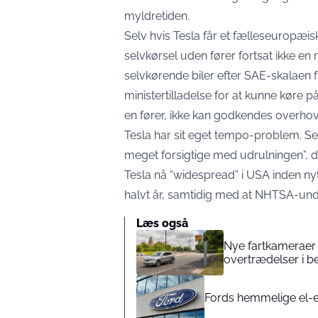
myldretiden.
Selv hvis Tesla får et fælleseuropæisk
selvkørsel uden fører fortsat ikke en
selvkørende biler efter SAE-skalaen
f
ministertilladelse for at kunne køre på
en fører, ikke kan godkendes overh
Tesla har sit eget tempo-problem. Sel
meget forsigtige med udrulningen”, da 
Tesla nå “widespread” i USA inden ny
halvt år, samtidig med at NHTSA-und
Læs også
Nye fartkameraer s
overtrædelser i b
Fords hemmelige el-en