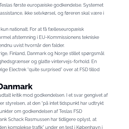
r Teslas første europæiske godkendelse. Systemet
rassistance, ikke selvkørsel, og føreren skal være i
un nationalt. For at få fælleseuropæisk
ormel afstemning i EU-Kommissionens tekniske
endnu uvist hvornår den falder.
ige, Finland, Danmark og Norge stillet spørgsmål
ighedsgrænser og glatte vintervejs-forhold. En
e Electrek “quite surprised” over at FSD tillod
 Danmark
udtalt kritik mod godkendelsen. I et svar gengivet af
er styrelsen, at den “på intet tidspunkt har udtrykt
spunkter om godkendelsen af Teslas FSD
ank Schack Rasmussen har tidligere oplyst, at
 den komplekse trafik” under en test i København i