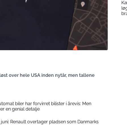
Kæ
lø
br
rløst over hele USA inden nytår, men tallene
tomat biler har forvirret bilister i årevis: Men
rer en genial detalje
1. juni: Renault overtager pladsen som Danmarks