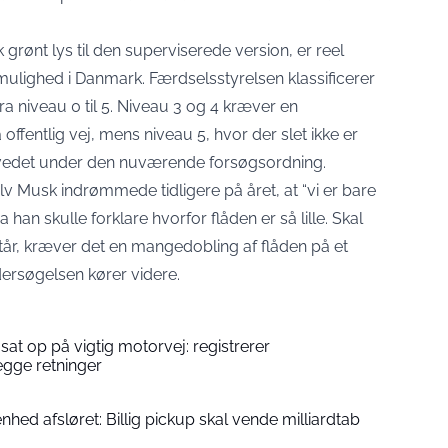
 grønt lys til den superviserede version, er reel
 mulighed i Danmark. Færdselsstyrelsen klassificerer
ra niveau 0 til 5. Niveau 3 og 4 kræver en
 offentlig vej, mens niveau 5, hvor der slet ikke er
ovedet under den nuværende forsøgsordning.
v Musk indrømmede tidligere på året, at “vi er bare
han skulle forklare hvorfor flåden er så lille. Skal
tår, kræver det en mangedobling af flåden på et
ersøgelsen kører videre.
at op på vigtig motorvej: registrerer
egge retninger
hed afsløret: Billig pickup skal vende milliardtab