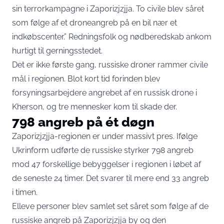
sin terrorkampagne i Zaporizjzjja. To civile blev såret
som følge af et droneangreb på en bil nær et
indkøbscenter.” Redningsfolk og nødberedskab ankom
hurtigt til gerningsstedet.
Det er ikke første gang, russiske droner rammer civile
mål i regionen. Blot kort tid forinden blev
forsyningsarbejdere angrebet af en russisk drone i
Kherson, og tre mennesker kom til skade der.
798 angreb på ét døgn
Zaporizjzjja-regionen er under massivt pres. Ifølge
Ukrinform udførte de russiske styrker 798 angreb
mod 47 forskellige bebyggelser i regionen i løbet af
de seneste 24 timer. Det svarer til mere end 33 angreb
i timen.
Elleve personer blev samlet set såret som følge af de
russiske angreb på Zaporizjzjja by og den