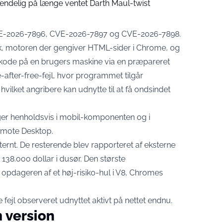
 endelig på længe ventet Darth Maul-twist
CVE-2026-7896, CVE-2026-7897 og CVE-2026-7898
.
link, motoren der gengiver HTML-sider i Chrome, og
re kode på en brugers maskine via en præpareret
-after-free-fejl, hvor programmet tilgår
hvilket angribere kan udnytte til at få ondsindet
ger henholdsvis i mobil-komponenten og i
emote Desktop.
nternt. De resterende blev rapporteret af eksterne
 138.000 dollar i dusør. Den største
il opdageren af et høj-risiko-hul i V8, Chromes
 fejl observeret udnyttet aktivt på nettet endnu.
n version