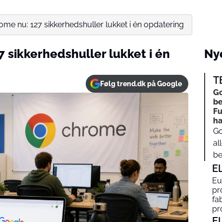
me nu: 127 sikkerhedshuller lukket i én opdatering
 sikkerhedshuller lukket i én
Nye
T
Følg trend.dk på Google
Go
be
Fu
ha
Go
al
be
E
Eu
pr
fa
pr
E