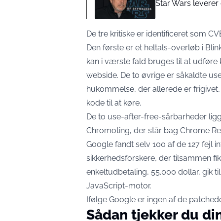
Star Wars leverer
De tre kritiske er
identificeret som 
Den første er et heltals-overløb i B
kan i værste fald bruges til at udfø
webside. De to øvrige er såkaldte use
hukommelse, der allerede er frigivet, 
kode til at køre.
De to use-after-free-sårbarheder lig
Chromoting, der står bag Chrome R
Google fandt selv 100 af de 127 fejl i
sikkerhedsforskere, der tilsammen fik
enkeltudbetaling, 55.000 dollar, gik t
JavaScript-motor.
Ifølge Google er ingen af de patchede
Sådan tjekker du di