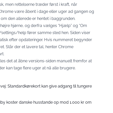
 men rettelserne træder først i kraft, når
Chrome være åbent i dage eller uger ad gangen og
 om den allerede er hentet i baggrunden.
 højre hjørne, og derfra vælges “Hjælp” og “Om
ettings/help fører samme sted hen. Siden viser
atisk efter opdateringer. Hvis nummeret begynder
t. Står der et lavere tal, henter Chrome
rt.
ales det at åbne versions-siden manuelt fremfor at
er kan tage flere uger at nå alle brugere.
vej: Standardkørekort kan give adgang til tungere
ndby koster danske husstande op mod 1.000 kr om