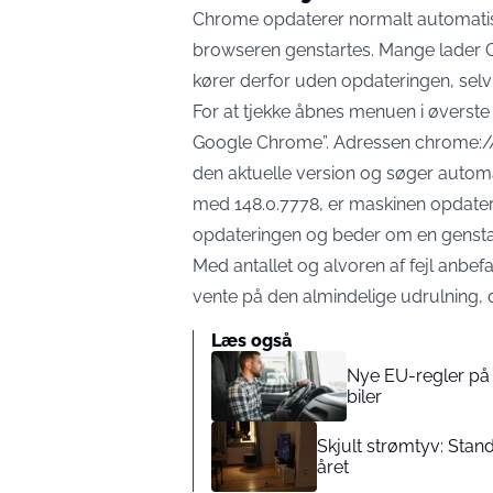
Chrome opdaterer normalt automatisk,
browseren genstartes. Mange lader 
kører derfor uden opdateringen, selv
For at tjekke åbnes menuen i øverste
Google Chrome”. Adressen chrome://s
den aktuelle version og søger autom
med 148.0.7778, er maskinen opdatere
opdateringen og beder om en gensta
Med antallet og alvoren af fejl anbef
vente på den almindelige udrulning, d
Læs også
Nye EU-regler på 
biler
Skjult strømtyv: Sta
året