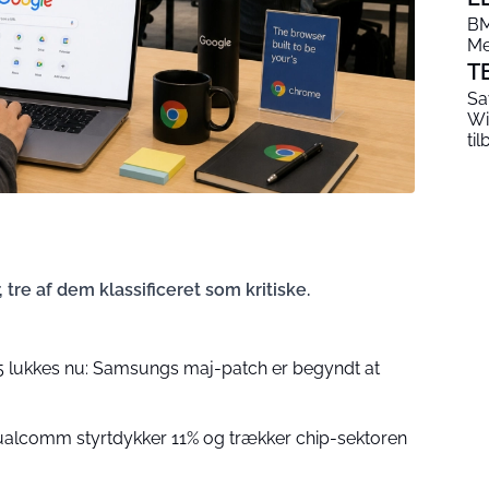
BM
Me
T
Sa
Wi
ti
tre af dem klassificeret som kritiske.
A55 lukkes nu: Samsungs maj-patch er begyndt at
Qualcomm styrtdykker 11% og trækker chip-sektoren