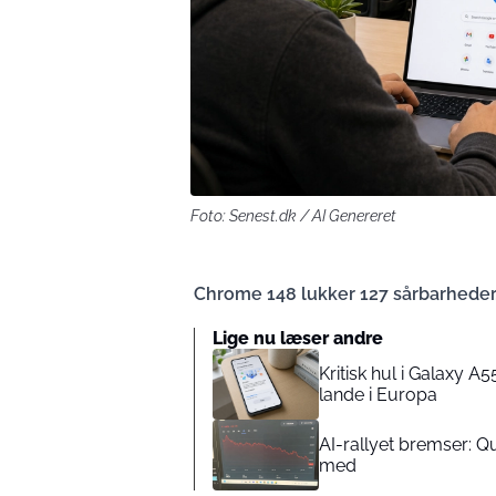
Foto: Senest.dk / AI Genereret
Chrome 148 lukker 127 sårbarheder, 
Lige nu læser andre
Kritisk hul i Galaxy 
lande i Europa
AI-rallyet bremser: 
med