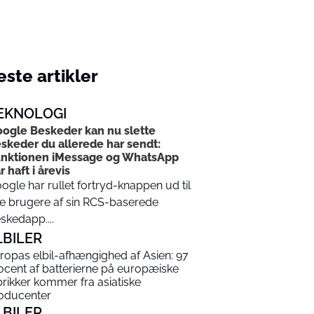
ste artikler
EKNOLOGI
ogle Beskeder kan nu slette
skeder du allerede har sendt:
nktionen iMessage og WhatsApp
r haft i årevis
ogle har rullet fortryd-knappen ud til
le brugere af sin RCS-baserede
skedapp....
LBILER
ropas elbil-afhængighed af Asien: 97
ocent af batterierne på europæiske
brikker kommer fra asiatiske
oducenter
LBILER