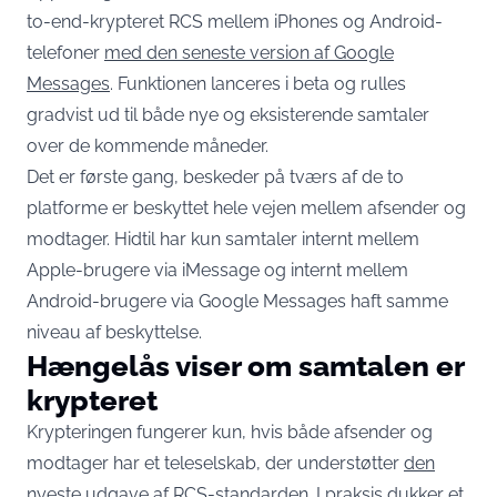
to-end-krypteret RCS mellem iPhones og Android-
telefoner
med den seneste version af Google
Messages
. Funktionen lanceres i beta og rulles
gradvist ud til både nye og eksisterende samtaler
over de kommende måneder.
Det er første gang, beskeder på tværs af de to
platforme er beskyttet hele vejen mellem afsender og
modtager. Hidtil har kun samtaler internt mellem
Apple-brugere via iMessage og internt mellem
Android-brugere via Google Messages haft samme
niveau af beskyttelse.
Hængelås viser om samtalen er
krypteret
Krypteringen fungerer kun, hvis både afsender og
modtager har et teleselskab, der understøtter
den
nyeste udgave af RCS-standarden
. I praksis dukker et