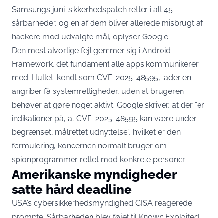
Samsungs juni-sikkerhedspatch retter i alt 45
sårbarheder, og én af dem bliver allerede misbrugt af
hackere mod udvalgte mål,
oplyser Google
.
Den mest alvorlige fejl gemmer sig i Android
Framework, det fundament alle apps kommunikerer
med. Hullet, kendt som CVE-2025-48595, lader en
angriber få systemrettigheder, uden at brugeren
behøver at gøre noget aktivt. Google skriver, at der “er
indikationer på, at CVE-2025-48595 kan være under
begrænset, målrettet udnyttelse”, hvilket er den
formulering, koncernen normalt bruger om
spionprogrammer rettet mod konkrete personer.
Amerikanske myndigheder
satte hård deadline
USA’s cybersikkerhedsmyndighed CISA reagerede
prompte. Sårbarheden blev
føjet til Known Exploited