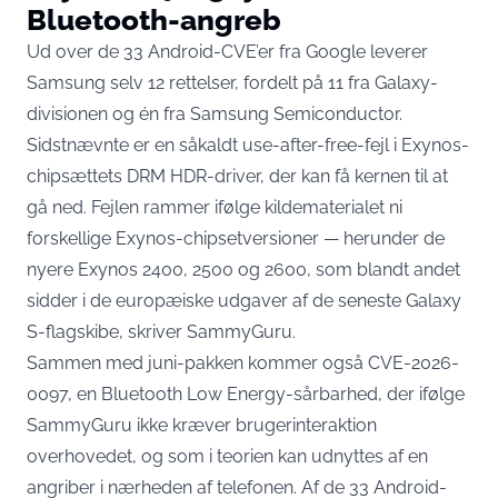
Bluetooth-angreb
Ud over de 33 Android-CVE’er fra Google leverer
Samsung selv 12 rettelser, fordelt på 11 fra Galaxy-
divisionen og én fra Samsung Semiconductor.
Sidstnævnte er en såkaldt use-after-free-fejl i Exynos-
chipsættets DRM HDR-driver, der kan få kernen til at
gå ned. Fejlen rammer ifølge kildematerialet ni
forskellige Exynos-chipsetversioner — herunder de
nyere Exynos 2400, 2500 og 2600, som blandt andet
sidder i de europæiske udgaver af de seneste Galaxy
S-flagskibe,
skriver SammyGuru
.
Sammen med juni-pakken kommer også CVE-2026-
0097, en Bluetooth Low Energy-sårbarhed, der ifølge
SammyGuru
ikke kræver brugerinteraktion
overhovedet
, og som i teorien kan udnyttes af en
angriber i nærheden af telefonen. Af de 33 Android-