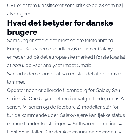
CVE’er er fem klassificeret som kritiske og 28 som høj
alvorlighed.
Hvad det betyder for danske
brugere
Samsung er stadig det mest solgte telefonbrand i
Europa. Koreanerne sendte 12,6 millioner Galaxy-
enheder ud på det europæiske marked i første kvartal
af 2026,
oplyser analysefirmaet Omdia
.
Sårbarhederne lander altså i en stor del af de danske
lommer.
Opdateringen er allerede tilgængelig for Galaxy S26-
serien via One UI 9.0-betaen i udvalgte lande, mens A-
serien, M-serien og de foldbare Z-modeller står for
tur de kommende uger. Galaxy-ejere kan tjekke status
manuelt under Indstillinger → Softwareopdatering →
Hent og installer. Står der ikke en juni-patch endnu, vil