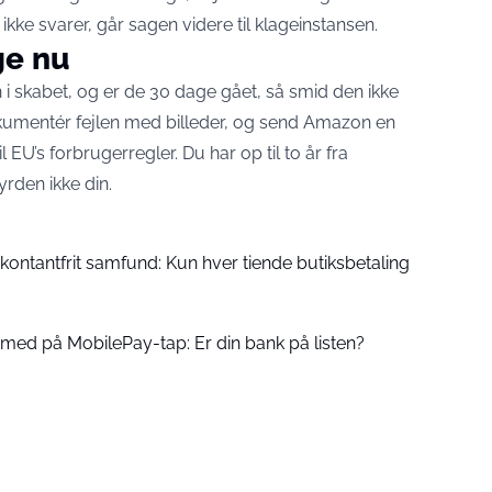
r ikke svarer, går sagen videre til klageinstansen.
ge nu
 i skabet, og er de 30 dage gået, så smid den ikke
kumentér fejlen med billeder, og send Amazon en
l EU’s forbrugerregler. Du har op til to år fra
yrden ikke din.
ntantfrit samfund: Kun hver tiende butiksbetaling
r med på MobilePay-tap: Er din bank på listen?