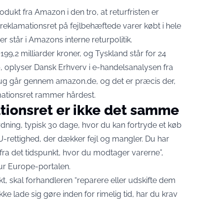
ukt fra Amazon i den tro, at returfristen er
s reklamationsret på fejlbehæftede varer købt i hele
 står i Amazons interne returpolitik.
99,2 milliarder kroner, og Tyskland står for 24
b,
oplyser Dansk Erhverv i e-handelsanalysen fra
brug går gennem amazon.de, og det er præcis der,
mationsret rammer hårdest.
tionsret er ikke det samme
dning, typisk 30 dage, hvor du kan fortryde et køb
-rettighed, der dækker fejl og mangler. Du har
år fra det tidspunkt, hvor du modtager varerne”,
ur Europe-portalen
.
kt, skal forhandleren “reparere eller udskifte dem
ke lade sig gøre inden for rimelig tid, har du krav