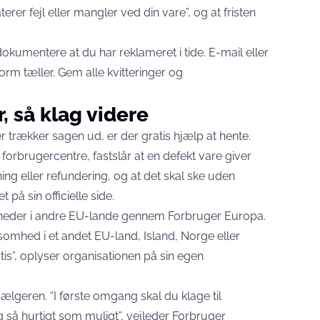
terer fejl eller mangler ved din vare”,
og at fristen
dokumentere at du har reklameret i tide. E-mail eller
 tæller. Gem alle kvitteringer og
 så klag videre
 trækker sagen ud, er der gratis hjælp at hente.
orbrugercentre, fastslår at en defekt vare giver
ing eller refundering, og at det skal ske uden
t på sin officielle side
.
mheder i andre EU-lande gennem Forbruger Europa.
ksomhed i et andet EU-land, Island, Norge eller
is”,
oplyser organisationen på sin egen
 sælgeren. “I første omgang skal du klage til
g så hurtigt som muligt”,
vejleder Forbruger