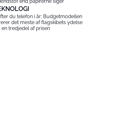
ændstof end papirerne siger
EKNOLOGI
ifter du telefon i år: Budgetmodellen
verer det meste af flagskibets ydelse
r en tredjedel af prisen