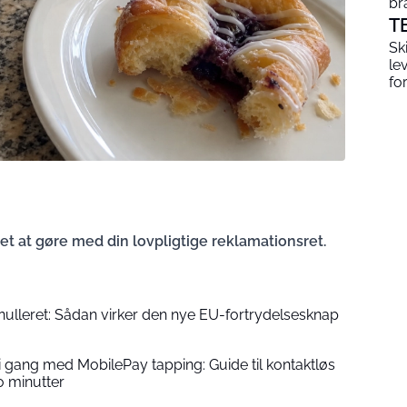
br
T
Sk
le
fo
et at gøre med din lovpligtige reklamationsret.
annulleret: Sådan virker den nye EU-fortrydelsesknap
gang med MobilePay tapping: Guide til kontaktløs
o minutter