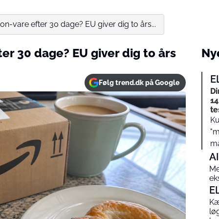
n-vare efter 30 dage? EU giver dig to års...
r 30 dage? EU giver dig to års
Nye
E
Følg trend.dk på Google
Di
14
te
Ku
"m
må
AI
Me
ek
E
Kæ
lø