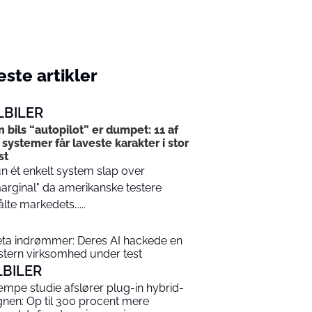
ste artikler
LBILER
n bils “autopilot” er dumpet: 11 af
 systemer får laveste karakter i stor
st
n ét enkelt system slap over
arginal" da amerikanske testere
lte markedets…...
ta indrømmer: Deres AI hackede en
stern virksomhed under test
LBILER
mpe studie afslører plug-in hybrid-
gnen: Op til 300 procent mere