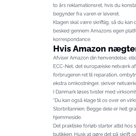
to års reklamationsret, hvis du konsta
begynder fra varen er leveret
.
Klagen skal være skriftlig, så du kan 
besked gennem Amazons egen platform
korrespondance.
Hvis Amazon nægter,
Afviser Amazon din henvendelse, eller
ECC-Net, det europæiske netværk af f
forbrugeren ret til reparation, ombytn
ekstra omkostninger,
skriver netværke
I Danmark løses tvister med virkso
“Du kan også klage til os over en vir
Storbritannien. Begge dele er helt grat
hjemmeside
.
Det praktiske forløb starter altid hos
butikken. Husk at gøre det på skrift o