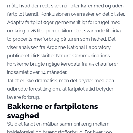
målt, hvad der reelt sker, når biler kører med og uden
fartpilot tændt. Konklusionen overrasker en del bilister.
Adaptiv fartpilot øger gennemsnitligt forbruget med
omkring 0,26 liter pr. 100 kilometer, svarende til cirka
to procents merforbrug på turen som helhed. Det
viser
analysen fra Argonne National Laboratory
,
publiceret i tidsskriftet Nature Communications.
Forskerne brugte rigtige køredata fra 95 chauffører
indsamlet over 14 måneder.
Tallet er ikke dramatisk, men det bryder med den
udbredte forestilling om, at fartpilot altid betyder
lavere forbrug.
Bakkerne er fartpilotens
svaghed
Studiet fandt en målbar sammenhæng mellem
højdeforskel og brændstofforbrug. For hver 100