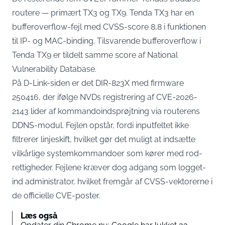
routere — primært TX3 og TX9.
Tenda TX3 har en
bufferoverflow-fejl med CVSS-score 8,8
i funktionen
til IP- og MAC-binding. Tilsvarende
bufferoverflow i
Tenda TX9
er tildelt samme score af National
Vulnerability Database.
På D-Link-siden er det DIR-823X med firmware
250416, der ifølge
NVDs registrering af CVE-2026-
2143
lider af kommandoindsprøjtning via routerens
DDNS-modul. Fejlen opstår, fordi inputfeltet ikke
filtrerer linjeskift, hvilket gør det muligt at indsætte
vilkårlige systemkommandoer som kører med rod-
rettigheder. Fejlene kræver dog adgang som logget-
ind administrator, hvilket fremgår af CVSS-vektorerne i
de officielle CVE-poster.
Læs også