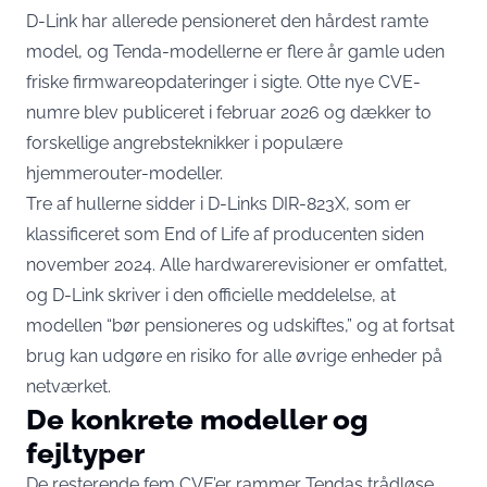
D-Link har allerede pensioneret den hårdest ramte
model, og Tenda-modellerne er flere år gamle uden
friske firmwareopdateringer i sigte. Otte nye CVE-
numre blev publiceret i februar 2026 og dækker to
forskellige angrebsteknikker i populære
hjemmerouter-modeller.
Tre af hullerne sidder i D-Links DIR-823X, som
er
klassificeret som End of Life
af producenten siden
november 2024. Alle hardwarerevisioner er omfattet,
og D-Link skriver i den officielle meddelelse, at
modellen “bør pensioneres og udskiftes,” og at fortsat
brug kan udgøre en risiko for alle øvrige enheder på
netværket.
De konkrete modeller og
fejltyper
De resterende fem CVE’er rammer Tendas trådløse