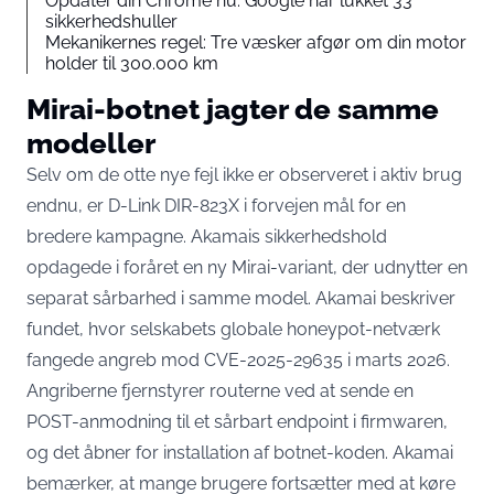
Opdater din Chrome nu: Google har lukket 33
sikkerhedshuller
Mekanikernes regel: Tre væsker afgør om din motor
holder til 300.000 km
Mirai-botnet jagter de samme
modeller
Selv om de otte nye fejl ikke er observeret i aktiv brug
endnu, er D-Link DIR-823X i forvejen mål for en
bredere kampagne. Akamais sikkerhedshold
opdagede i foråret en ny Mirai-variant, der udnytter en
separat sårbarhed i samme model.
Akamai beskriver
fundet
, hvor selskabets globale honeypot-netværk
fangede angreb mod CVE-2025-29635 i marts 2026.
Angriberne fjernstyrer routerne ved at sende en
POST-anmodning til et sårbart endpoint i firmwaren,
og det åbner for installation af botnet-koden. Akamai
bemærker, at mange brugere fortsætter med at køre