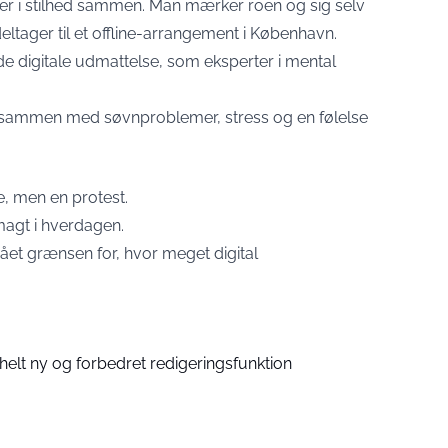
der i stilhed sammen. Man mærker roen og sig selv
eltager til et offline-arrangement i København.
ende digitale udmattelse, som eksperter i mental
 sammen med søvnproblemer, stress og en følelse
e, men en protest.
magt i hverdagen.
ået grænsen for, hvor meget digital
helt ny og forbedret redigeringsfunktion