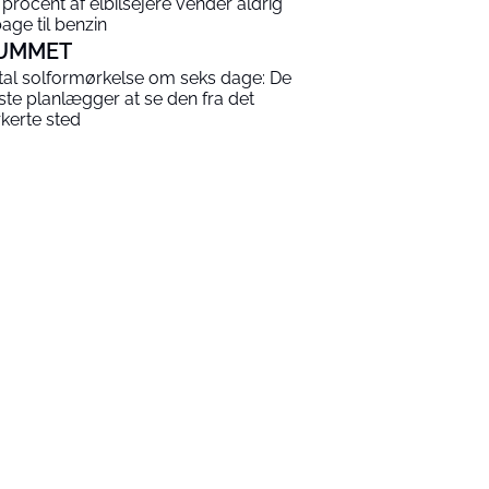
 procent af elbilsejere vender aldrig
bage til benzin
UMMET
tal solformørkelse om seks dage: De
este planlægger at se den fra det
rkerte sted