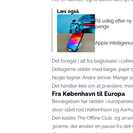
Læs også
På udkig efter ny 
penge
Apple Intelligen
Det foregår i alt fra baglokaler i café
Deltagerne sidder med bøger, papir o
Nogle tegner. Andre skriver. Mange sig
Det handler ikke om at præstere, men
Fra København til Europa
Bevægelsen har rødder i europæiske 
alvor slået rod i København og Aarhu
Den kaldes The Offline Club, og arra
30’erne, der ønsker en pause fra det d