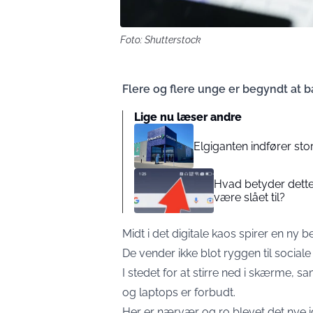
Foto: Shutterstock
Flere og flere unge er begyndt at 
Lige nu læser andre
Elgiganten indfører stor
Hvad betyder dette 
være slået til?
Midt i det digitale kaos spirer en n
De vender ikke blot ryggen til sociale
I stedet for at stirre ned i skærme, sa
og laptops er forbudt.
Her er nærvær og ro blevet det nye i