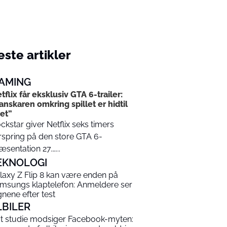
ste artikler
AMING
tflix får eksklusiv GTA 6-trailer:
anskaren omkring spillet er hidtil
et”
ckstar giver Netflix seks timers
rspring på den store GTA 6-
æsentation 27.…...
EKNOLOGI
laxy Z Flip 8 kan være enden på
msungs klaptelefon: Anmeldere ser
gnene efter test
LBILER
t studie modsiger Facebook-myten: