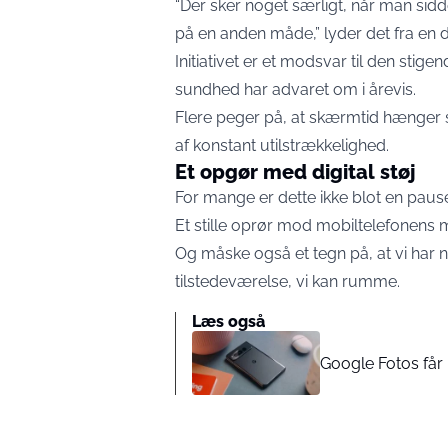
“Der sker noget særligt, når man sid
på en anden måde,” lyder det fra en d
Initiativet er et modsvar til den stig
sundhed har advaret om i årevis.
Flere peger på, at skærmtid hænger
af konstant utilstrækkelighed.
Et opgør med digital støj
For mange er dette ikke blot en paus
Et stille oprør mod mobiltelefonens 
Og måske også et tegn på, at vi har n
tilstedeværelse, vi kan rumme.
Læs også
Google Fotos får 