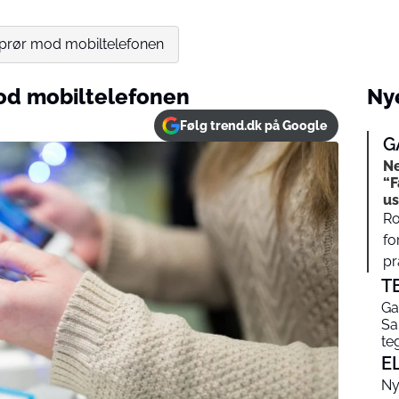
prør mod mobiltelefonen
od mobiltelefonen
Nye
Følg trend.dk på Google
G
Ne
“F
us
Ro
fo
pr
T
Ga
Sa
te
E
Ny