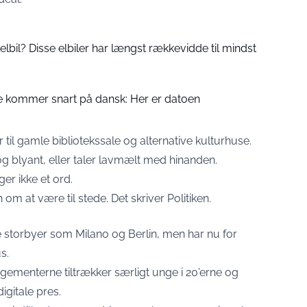
elbil? Disse elbiler har længst rækkevidde til mindst
ce kommer snart på dansk: Her er datoen
er til gamle bibliotekssale og alternative kulturhuse.
g blyant, eller taler lavmælt med hinanden.
er ikke et ord.
 om at være til stede. Det skriver
Politiken
.
storbyer som Milano og Berlin, men har nu for
s.
ngementerne tiltrækker særligt unge i 20’erne og
igitale pres.