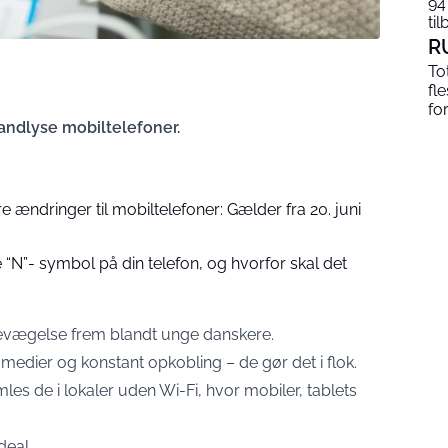
94
til
R
To
fl
fo
bandlyse mobiltelefoner.
e ændringer til mobiltelefoner: Gælder fra 20. juni
“N”- symbol på din telefon, og hvorfor skal det
y bevægelse frem blandt unge danskere.
 medier og konstant opkobling – de gør det i flok.
mles de i lokaler uden Wi-Fi, hvor mobiler, tablets
deal.