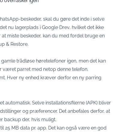
ro overrasker igen
WhatsApp-beskeder, skal du gøre det inde i selve
 nu lagerplads i Google Drev, hvilket det ikke
or at miste beskeder, kan du med fordel bruge en
p & Restore.
e gamle trådløse høretelefoner igen, men det kan
har været parret med netop denne telefon.
emt. Hver ny enhed kræver derfor en ny parring
t automatisk. Selve installationsfilerne (APK) bliver
dstillinger og præferencer. Det anbefales derfor, at
er backup der, hvis muligt.
l 25 MB data pr. app. Det kan også være en god