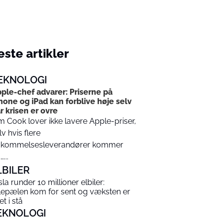
ste artikler
EKNOLOGI
ple-chef advarer: Priserne på
hone og iPad kan forblive høje selv
r krisen er ovre
m Cook lover ikke lavere Apple-priser,
lv hvis flere
kommelsesleverandører kommer
...
LBILER
sla runder 10 millioner elbiler:
lepælen kom for sent og væksten er
t i stå
EKNOLOGI