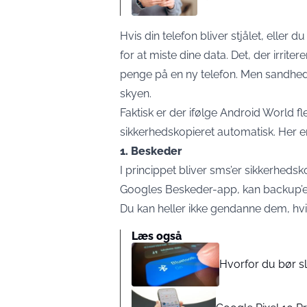
Hvis din telefon bliver stjålet, eller
for at miste dine data. Det, der irrite
penge på en ny telefon. Men sandheden
skyen.
Faktisk er der ifølge Android World f
sikkerhedskopieret automatisk. Her e
1. Beskeder
I princippet bliver sms’er sikkerheds
Googles Beskeder-app, kan backup’en
Du kan heller ikke gendanne dem, hv
Læs også
Hvorfor du bør sl