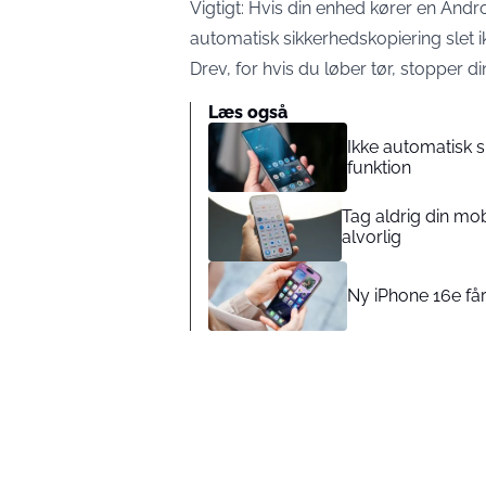
Vigtigt: Hvis din enhed kører en And
automatisk sikkerhedskopiering slet i
Drev, for hvis du løber tør, stopper 
Læs også
Ikke automatisk 
funktion
Tag aldrig din mob
alvorlig
Ny iPhone 16e få