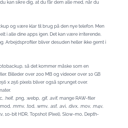
å du kan sikre dig, at du får dem alle med, når du
kup og være klar til brug på den nye telefon. Men
t i alle dine apps igen. Det kan være irriterende,
g. Arbejdsprofiler bliver desuden heller ikke gemt i
 fotobackup, så det kommer måske som en
filer. Billeder over 200 MB og videoer over 10 GB
256 x 256 pixels bliver også sprunget over.
mater.
 .heif, .png, .webp, .gif, .avif, mange RAW-filer
d, .mmv, .tod, .wmv, .asf, .avi, .divx, .mov, .m4v,
mkv, 10-bit HDR, Topshot (Pixel), Slow-mo, Depth-