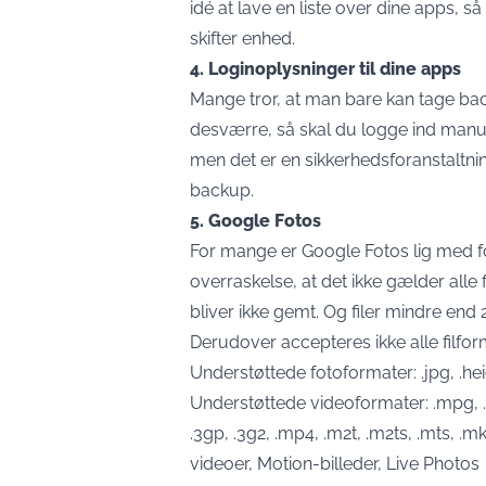
idé at lave en liste over dine apps, s
skifter enhed.
4. Loginoplysninger til dine apps
Mange tror, at man bare kan tage bac
desværre, så skal du logge ind manuel
men det er en sikkerhedsforanstaltnin
backup.
5. Google Fotos
For mange er Google Fotos lig med
overraskelse, at det ikke gælder alle 
bliver ikke gemt. Og filer mindre end 
Derudover accepteres ikke alle filfor
Understøttede fotoformater: .jpg, .heic,
Understøttede videoformater: .mpg, .mo
.3gp, .3g2, .mp4, .m2t, .m2ts, .mts, .
videoer, Motion-billeder, Live Photos