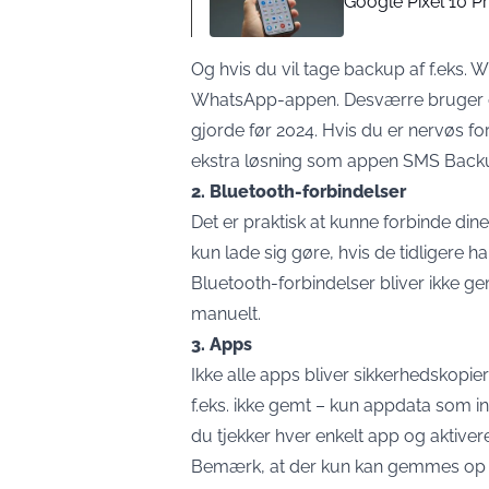
Google Pixel 10 P
Og hvis du vil tage backup af f.eks. 
WhatsApp-appen. Desværre bruger det
gjorde før 2024. Hvis du er nervøs f
ekstra løsning som appen SMS Backu
2. Bluetooth-forbindelser
Det er praktisk at kunne forbinde din
kun lade sig gøre, hvis de tidligere 
Bluetooth-forbindelser bliver ikke g
manuelt.
3. Apps
Ikke alle apps bliver sikkerhedskopiere
f.eks. ikke gemt – kun appdata som in
du tjekker hver enkelt app og aktiver
Bemærk, at der kun kan gemmes op ti