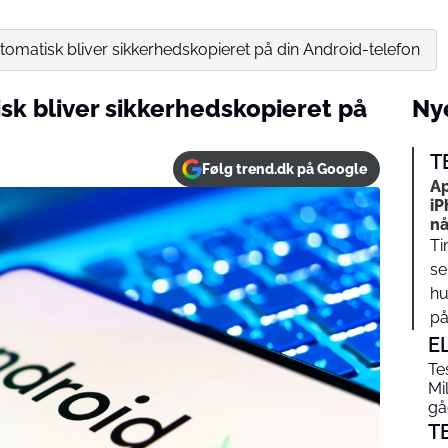
utomatisk bliver sikkerhedskopieret på din Android-telefon
isk bliver sikkerhedskopieret på
Nye
T
Følg trend.dk på Google
Ap
iP
nå
Ti
se
hu
på…
E
Te
Mi
gåe
T