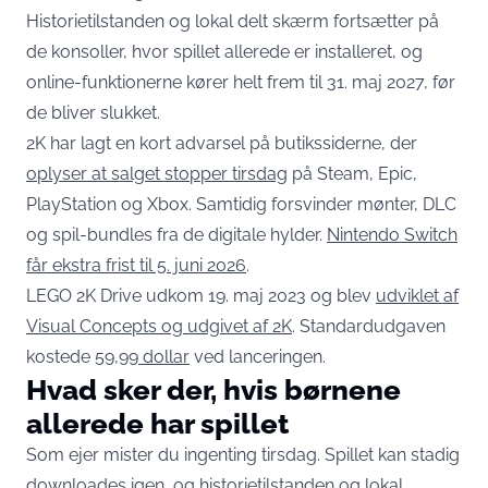
Historietilstanden og lokal delt skærm fortsætter på
de konsoller, hvor spillet allerede er installeret, og
online-funktionerne kører helt frem til 31. maj 2027, før
de bliver slukket.
2K har lagt en kort advarsel på butikssiderne, der
oplyser at salget stopper tirsdag
på Steam, Epic,
PlayStation og Xbox. Samtidig forsvinder mønter, DLC
og spil-bundles fra de digitale hylder.
Nintendo Switch
får ekstra frist til 5. juni 2026
.
LEGO 2K Drive udkom 19. maj 2023 og blev
udviklet af
Visual Concepts og udgivet af 2K
. Standardudgaven
kostede
59,99 dollar
ved lanceringen.
Hvad sker der, hvis børnene
allerede har spillet
Som ejer mister du ingenting tirsdag. Spillet kan stadig
downloades igen, og
historietilstanden og lokal