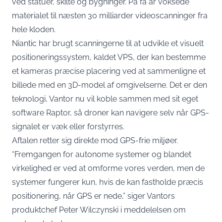
ved statuer, skilte og bygninger. På få år voksede
materialet til næsten 30 milliarder videoscanninger fra
hele kloden.
Niantic har brugt scanningerne til at udvikle et visuelt
positioneringssystem, kaldet VPS, der kan bestemme
et kameras præcise placering ved at sammenligne et
billede med en 3D-model af omgivelserne. Det er den
teknologi, Vantor nu vil koble sammen med sit eget
software Raptor, så droner kan navigere selv når GPS-
signalet er væk eller forstyrres.
Aftalen retter sig direkte mod GPS-frie miljøer.
“Fremgangen for autonome systemer og blandet
virkelighed er ved at omforme vores verden, men de
systemer fungerer kun, hvis de kan fastholde præcis
positionering, når GPS er nede,” siger Vantors
produktchef Peter Wilczynski
i meddelelsen om