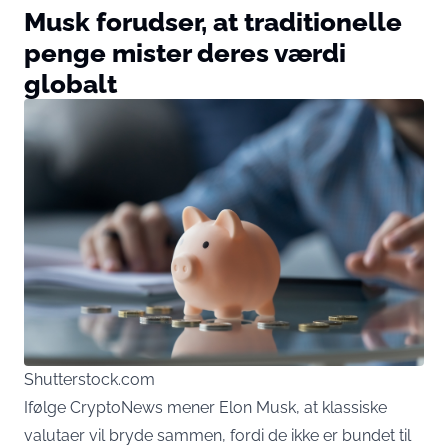
Musk forudser, at traditionelle
penge mister deres værdi
globalt
Shutterstock.com
Ifølge
CryptoNews
mener Elon Musk, at klassiske
valutaer vil bryde sammen, fordi de ikke er bundet til