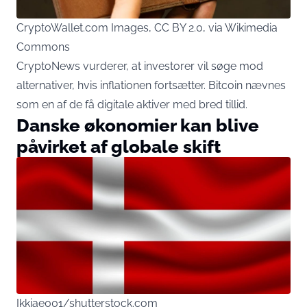
CryptoWallet.com Images, CC BY 2.0, via Wikimedia
Commons
CryptoNews vurderer, at investorer vil søge mod
alternativer, hvis inflationen fortsætter. Bitcoin nævnes
som en af de få digitale aktiver med bred tillid.
Danske økonomier kan blive
påvirket af globale skift
Ikkiae001/shutterstock.com