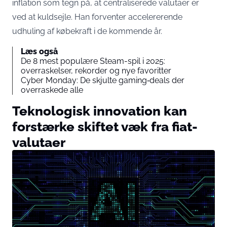
inflation som tegn på, at centraliserede valutaer er
ved at kuldsejle. Han forventer accelererende
udhuling af købekraft i de kommende år.
Læs også
De 8 mest populære Steam-spil i 2025:
overraskelser, rekorder og nye favoritter
Cyber Monday: De skjulte gaming‐deals der
overraskede alle
Teknologisk innovation kan
forstærke skiftet væk fra fiat-
valutaer