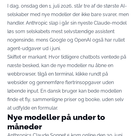
I dag, onsdag den 1. juli 2026, står tre af de største AI-
selskaber med nye modeller der ikke bare svarer, men
handler. Anthropic slap i går sin nyeste Claude-model
løs som selskabets mest selvstændige assistent
nogensinde, mens Google og OpenAI også har rullet
agent-udgaver ud i juni.
Skiftet er markant. Hvor tidligere chatbots ventede på
næste besked, kan de nye modeller nu åbne en
webbrowser, tilgå en terminal, klikke rundt på
websider og gennemføre flertrinsopgaver uden
løbende input. En dansk bruger kan bede modellen
finde et fly, sammenligne priser og booke, uden selv
at udfylde en formular.
Nye modeller på under to
måneder
Anthropics Claude Sonnet 5 kom online den 30. juni.