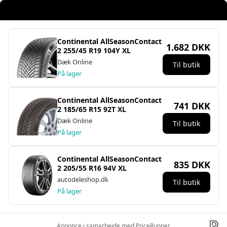
Continental AllSeasonContact
1.682 DKK
2 255/45 R19 104Y XL
Dæk Online
Til butik
På lager
Continental AllSeasonContact
741 DKK
2 185/65 R15 92T XL
Dæk Online
Til butik
På lager
Continental AllSeasonContact
835 DKK
2 205/55 R16 94V XL
autodeleshop.dk
Til butik
På lager
Annonce i samarbejde med PriceRunner